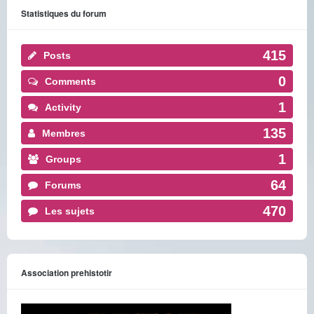
Statistiques du forum
415
Posts
0
Comments
1
Activity
135
Membres
1
Groups
64
Forums
470
Les sujets
Association prehistotir