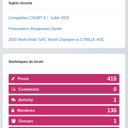
Sujets récents
Competition COURT 8./. Juillet 2023
Présentation Bungeneers Daniel
2020 World Atlatl ISAC World Champion is CYRILLE HUC
Statistiques du forum
415
Posts
0
Comments
1
Activity
135
Membres
1
Groups