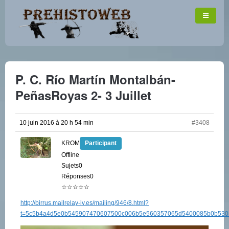
P. C. Río Martín Montalbán-
PeñasRoyas 2- 3 Juillet
10 juin 2016 à 20 h 54 min
#3408
KROM
Participant
Offline
Sujets0
Réponses0
☆☆☆☆☆
http://birrus.mailrelay-iv.es/mailing/946/8.html?
t=5c5b4a4d5e0b545907470607500c006b5e560357065d5400085b0b530