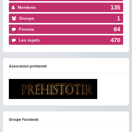
135
Membres
1
Groups
64
Forums
470
Les sujets
Association prehistotir
Groupe Facebook