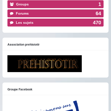
1
Groups
64
Forums
470
Les sujets
Association prehistotir
Groupe Facebook