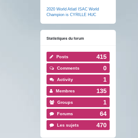
2020 World Atlatl ISAC World
Champion is CYRILLE HUC
Statistiques du forum
415
Posts
0
Comments
1
Activity
135
Membres
1
Groups
64
Forums
470
Les sujets