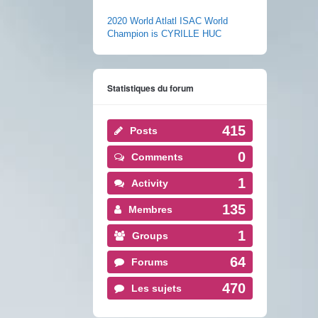
2020 World Atlatl ISAC World
Champion is CYRILLE HUC
Statistiques du forum
415
Posts
0
Comments
1
Activity
135
Membres
1
Groups
64
Forums
470
Les sujets