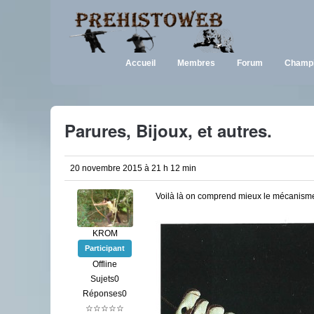
Accueil
Membres
Forum
Champi
Parures, Bijoux, et autres.
20 novembre 2015 à 21 h 12 min
Voilà là on comprend mieux le mécanisme
KROM
Participant
Offline
Sujets0
Réponses0
☆☆☆☆☆