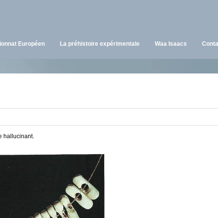
onnat Européen
La préhistoire expérimentale
Waa Isaacs
Conta
 hallucinant.