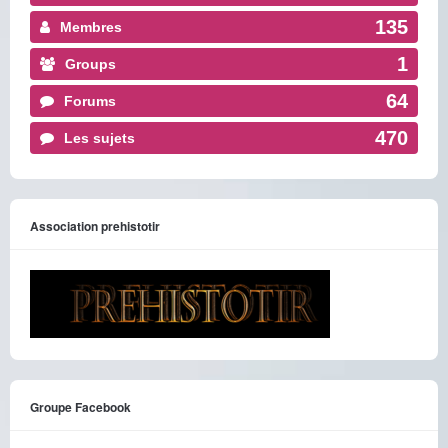
135
Membres
1
Groups
64
Forums
470
Les sujets
Association prehistotir
Groupe Facebook