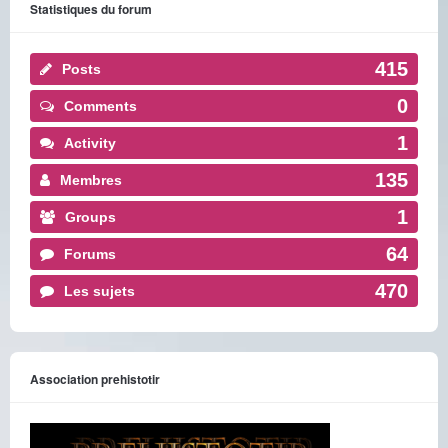
Statistiques du forum
415
Posts
0
Comments
1
Activity
135
Membres
1
Groups
64
Forums
470
Les sujets
Association prehistotir