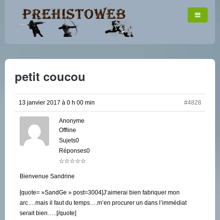
petit coucou
13 janvier 2017 à 0 h 00 min
#4828
Anonyme
Offline
Sujets0
Réponses0
☆☆☆☆☆
Bienvenue Sandrine
[quote= »SandGe » post=3004]J’aimerai bien fabriquer mon
arc….mais il faut du temps….m’en procurer un dans l’immédiat
serait bien…..[/quote]