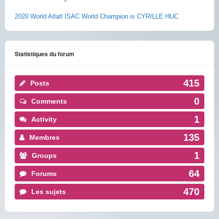
2020 World Atlatl ISAC World Champion is CYRILLE HUC
Statistiques du forum
415
Posts
0
Comments
1
Activity
135
Membres
1
Groups
64
Forums
470
Les sujets