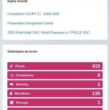
Sujets récents
Competition COURT 8./. Juillet 2023
Présentation Bungeneers Daniel
2020 World Atlatl ISAC World Champion is CYRILLE HUC
Statistiques du forum
415
Posts
0
Comments
1
Activity
135
Membres
1
Groups