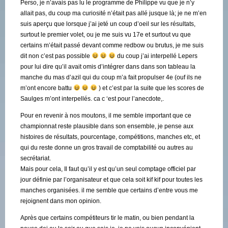
Perso, je n’avais pas lu le programme de Philippe vu que je n’y
allait pas, du coup ma curiosité n’était pas allé jusque là; je ne m’en
suis aperçu que lorsque j’ai jeté un coup d’oeil sur les résultats,
surtout le premier volet, ou je me suis vu 17e et surtout vu que
certains m’était passé devant comme redbow ou brutus, je me suis
dit non c’est pas possible
du coup j’ai interpellé Lepers
pour lui dire qu’il avait omis d’intégrer dans dans son tableau la
manche du mas d’azil qui du coup m’a fait propulser 4e (ouf ils ne
m’ont encore battu
) et c’est par la suite que les scores de
Saulges m’ont interpellés. ca c ‘est pour l’anecdote,.
Pour en revenir à nos moutons, il me semble important que ce
championnat reste plausible dans son ensemble, je pense aux
histoires de résultats, pourcentage, compétitions, manches etc, et
qui du reste donne un gros travail de comptabilité ou autres au
secrétariat.
Mais pour cela, Il faut qu’il y est qu’un seul comptage officiel par
jour définie par l’organisateur et que cela soit kif kif pour toutes les
manches organisées. il me semble que certains d’entre vous me
rejoignent dans mon opinion.
Après que certains compétiteurs tir le matin, ou bien pendant la