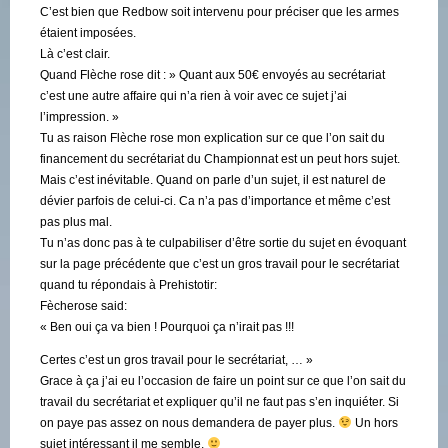
C’est bien que Redbow soit intervenu pour préciser que les armes
étaient imposées.
Là c’est clair.
Quand Flèche rose dit : » Quant aux 50€ envoyés au secrétariat
c’est une autre affaire qui n’a rien à voir avec ce sujet j’ai
l’impression. »
Tu as raison Flèche rose mon explication sur ce que l’on sait du
financement du secrétariat du Championnat est un peut hors sujet.
Mais c’est inévitable. Quand on parle d’un sujet, il est naturel de
dévier parfois de celui-ci. Ca n’a pas d’importance et même c’est
pas plus mal.
Tu n’as donc pas à te culpabiliser d’être sortie du sujet en évoquant
sur la page précédente que c’est un gros travail pour le secrétariat
quand tu répondais à Prehistotir:
Fècherose said:
« Ben oui ça va bien ! Pourquoi ça n’irait pas !!!
Certes c’est un gros travail pour le secrétariat, … »
Grace à ça j’ai eu l’occasion de faire un point sur ce que l’on sait du
travail du secrétariat et expliquer qu’il ne faut pas s’en inquiéter. Si
on paye pas assez on nous demandera de payer plus.
Un hors
sujet intéressant il me semble.