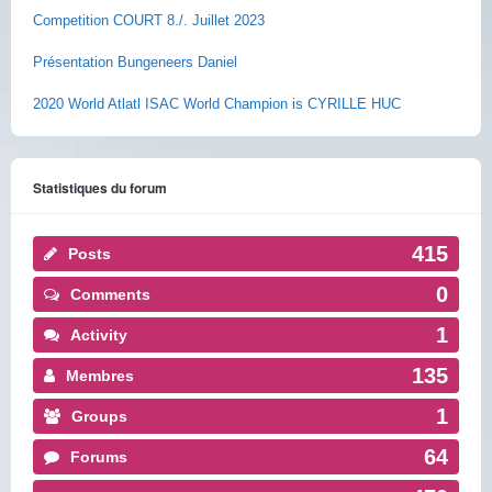
Competition COURT 8./. Juillet 2023
Présentation Bungeneers Daniel
2020 World Atlatl ISAC World Champion is CYRILLE HUC
Statistiques du forum
415
Posts
0
Comments
1
Activity
135
Membres
1
Groups
64
Forums