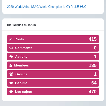
2020 World Atlatl ISAC World Champion is CYRILLE HUC
Statistiques du forum
415
Posts
0
Comments
1
Activity
135
Membres
1
Groups
64
Forums
470
Les sujets