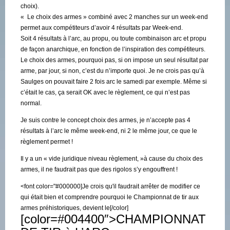
choix).
« Le choix des armes » combiné avec 2 manches sur un week-end
permet aux compétiteurs d’avoir 4 résultats par Week-end.
Soit 4 résultats à l’arc, au propu, ou toute combinaison arc et propu
de façon anarchique, en fonction de l’inspiration des compétiteurs.
Le choix des armes, pourquoi pas, si on impose un seul résultat par
arme, par jour, si non, c’est du n’importe quoi. Je ne crois pas qu’à
Saulges on pouvait faire 2 fois arc le samedi par exemple. Même si
c’était le cas, ça serait OK avec le règlement, ce qui n’est pas
normal.
Je suis contre le concept choix des armes, je n’accepte pas 4
résultats à l’arc le même week-end, ni 2 le même jour, ce que le
règlement permet !
Il y a un « vide juridique niveau règlement, »à cause du choix des
armes, il ne faudrait pas que des rigolos s’y engouffrent !
<font color="#000000]Je crois qu'il faudrait arrêter de modifier ce
qui était bien et comprendre pourquoi le Championnat de tir aux
armes préhistoriques, devient le[/color]
[color=#004400″>CHAMPIONNAT