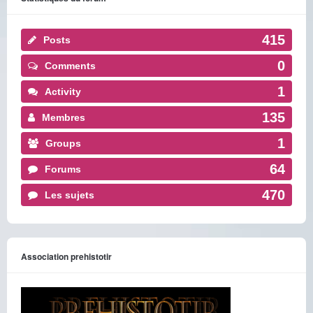
415
Posts
0
Comments
1
Activity
135
Membres
1
Groups
64
Forums
470
Les sujets
Association prehistotir