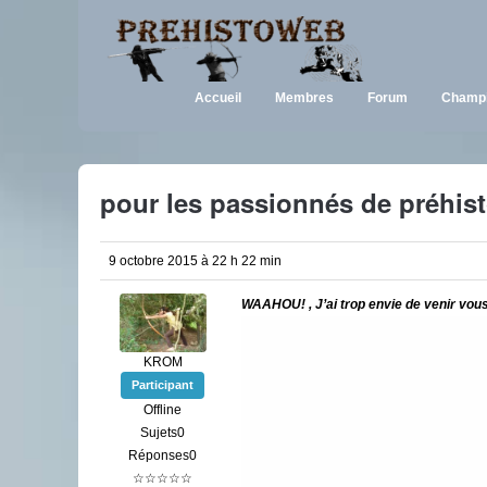
Accueil
Membres
Forum
Champi
pour les passionnés de préhis
9 octobre 2015 à 22 h 22 min
WAAHOU! , J’ai trop envie de venir vo
KROM
Participant
Offline
Sujets0
Réponses0
☆☆☆☆☆