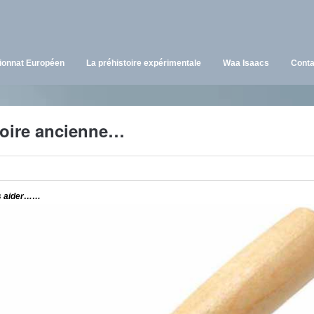
onnat Européen
La préhistoire expérimentale
Waa Isaacs
Conta
toire ancienne…
us aider……