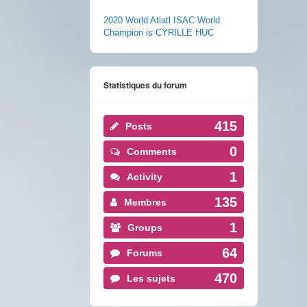
2020 World Atlatl ISAC World
Champion is CYRILLE HUC
Statistiques du forum
415
Posts
0
Comments
1
Activity
135
Membres
1
Groups
64
Forums
470
Les sujets