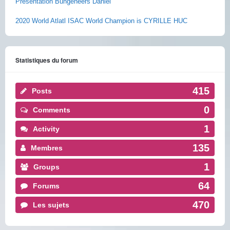
Présentation Bungeneers Daniel
2020 World Atlatl ISAC World Champion is CYRILLE HUC
Statistiques du forum
415
Posts
0
Comments
1
Activity
135
Membres
1
Groups
64
Forums
470
Les sujets