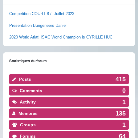
Competition COURT 8./. Juillet 2023
Présentation Bungeneers Daniel
2020 World Atlatl ISAC World Champion is CYRILLE HUC
Statistiques du forum
415
Posts
0
Comments
1
Activity
135
Membres
1
Groups
64
Forums