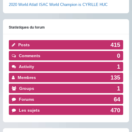
2020 World Atlatl ISAC World Champion is CYRILLE HUC
Statistiques du forum
415
Posts
0
Comments
1
Activity
135
Membres
1
Groups
64
Forums
470
Les sujets