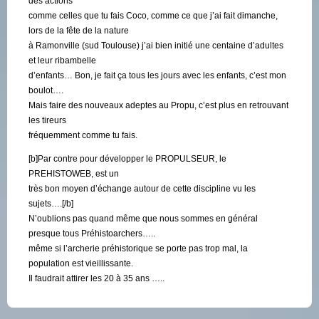
des actions
comme celles que tu fais Coco, comme ce que j’ai fait dimanche,
lors de la fête de la nature
à Ramonville (sud Toulouse) j’ai bien initié une centaine d’adultes
et leur ribambelle
d’enfants… Bon, je fait ça tous les jours avec les enfants, c’est mon
boulot….
Mais faire des nouveaux adeptes au Propu, c’est plus en retrouvant
les tireurs
fréquemment comme tu fais.
[b]Par contre pour développer le PROPULSEUR, le
PREHISTOWEB, est un
très bon moyen d’échange autour de cette discipline vu les
sujets….[/b]
N’oublions pas quand même que nous sommes en général
presque tous Préhistoarchers…..
même si l’archerie préhistorique se porte pas trop mal, la
population est vieillissante.
Il faudrait attirer les 20 à 35 ans …..