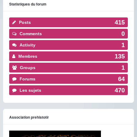
Statistiques du forum
415
Posts
0
Comments
1
Activity
135
Membres
1
Groups
64
Forums
470
Les sujets
Association prehistotir