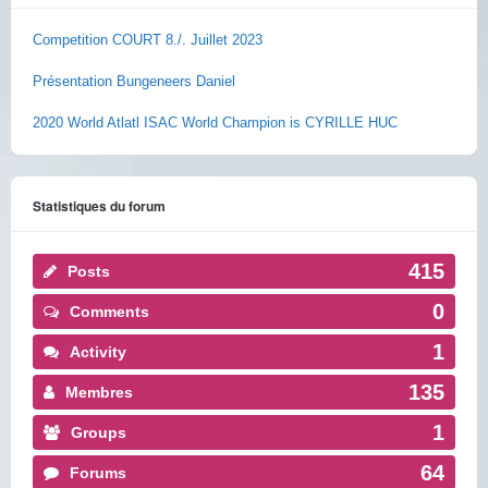
Competition COURT 8./. Juillet 2023
Présentation Bungeneers Daniel
2020 World Atlatl ISAC World Champion is CYRILLE HUC
Statistiques du forum
415
Posts
0
Comments
1
Activity
135
Membres
1
Groups
64
Forums