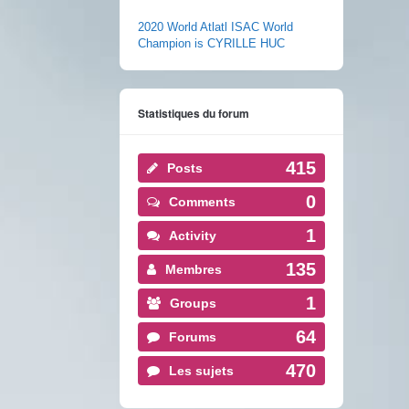
2020 World Atlatl ISAC World
Champion is CYRILLE HUC
Statistiques du forum
415
Posts
0
Comments
1
Activity
135
Membres
1
Groups
64
Forums
470
Les sujets