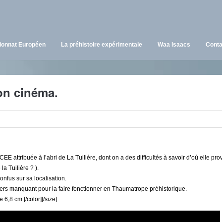
onnat Européen
La préhistoire expérimentale
Waa Isaacs
Conta
on cinéma.
tribuée à l’abri de La Tuilière, dont on a des difficultés à savoir d’où elle provi
la Tuilière ? ).
nfus sur sa localisation.
tiers manquant pour la faire fonctionner en Thaumatrope préhistorique.
6,8 cm.[/color][/size]