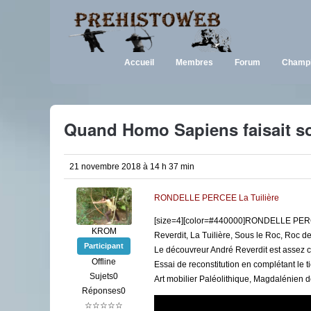
Accueil
Membres
Forum
Champi
Quand Homo Sapiens faisait s
21 novembre 2018 à 14 h 37 min
RONDELLE PERCEE La Tuilière
[size=4][color=#440000]RONDELLE PERCEE at
KROM
Reverdit, La Tuilière, Sous le Roc, Roc de 
Participant
Le découvreur André Reverdit est assez co
Offline
Essai de reconstitution en complétant le 
Sujets0
Art mobilier Paléolithique, Magdalénien de 
Réponses0
☆☆☆☆☆