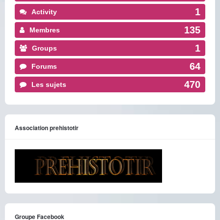
1
Activity
135
Membres
1
Groups
64
Forums
470
Les sujets
Association prehistotir
Groupe Facebook