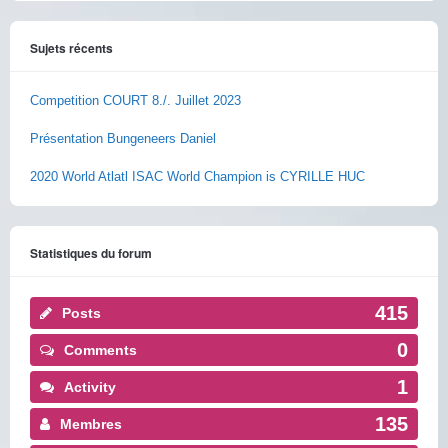
Sujets récents
Competition COURT 8./. Juillet 2023
Présentation Bungeneers Daniel
2020 World Atlatl ISAC World Champion is CYRILLE HUC
Statistiques du forum
415
Posts
0
Comments
1
Activity
135
Membres