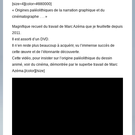
[size=4][color=#880000]
« Origines paléolithiques de la narration graphique et du
cinématographe . . . »
Magnifique recueil du travail de Marc Azéma que je feuillette depuis
2011.
Il est assorti d’un DVD.
Il n’en reste plus beaucoup à acquérir, vu l’immense succès de
cette œuvre et de l’étonnante découverte.
Cette vidéo, pour insister sur l’origine paléolithique du dessin
animé, voir du cinéma, démontrée par le superbe travail de Marc
Azéma.[/color][/size]