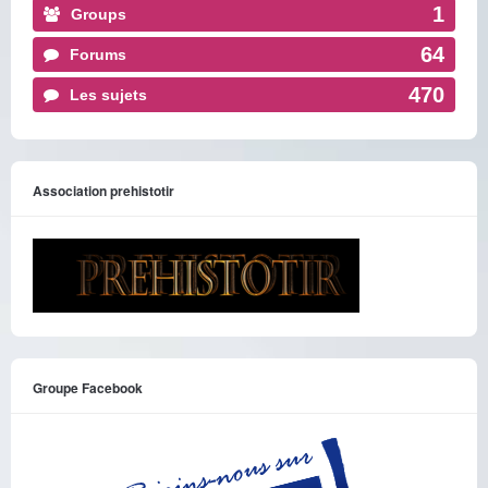
1
Groups
64
Forums
470
Les sujets
Association prehistotir
Groupe Facebook