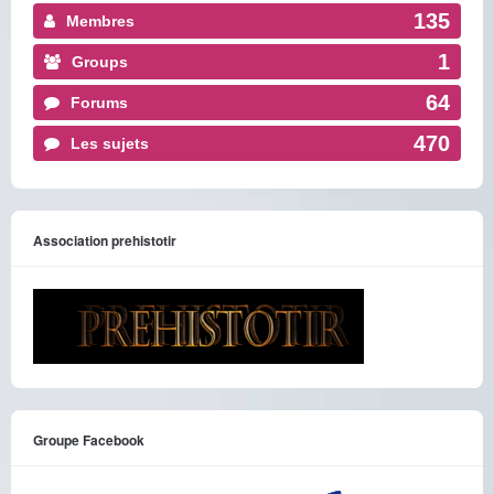
135
Membres
1
Groups
64
Forums
470
Les sujets
Association prehistotir
Groupe Facebook