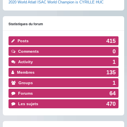
2020 World Atlatl ISAC World Champion is CYRILLE HUC
Statistiques du forum
415
Posts
0
Comments
1
Activity
135
Membres
1
Groups
64
Forums
470
Les sujets