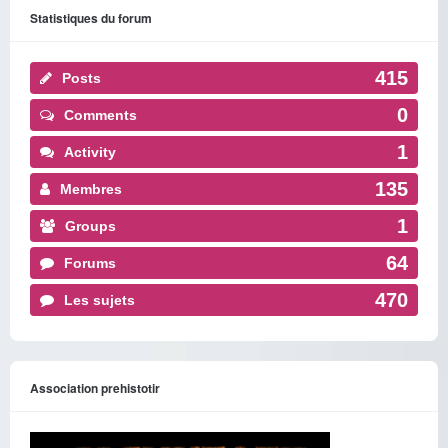
Statistiques du forum
415
Posts
0
Comments
1
Activity
135
Membres
1
Groups
64
Forums
470
Les sujets
Association prehistotir