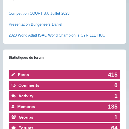
Competition COURT 8./. Juillet 2023
Présentation Bungeneers Daniel
2020 World Atlatl ISAC World Champion is CYRILLE HUC
Statistiques du forum
415
Posts
0
Comments
1
Activity
135
Membres
1
Groups
64
Forums