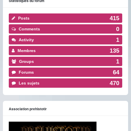
Statistiques du forum
415
Posts
0
Comments
1
Activity
135
Membres
1
Groups
64
Forums
470
Les sujets
Association prehistotir