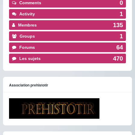
0
Comments
1
Activity
135
Membres
1
Groups
64
Forums
470
Les sujets
Association prehistotir