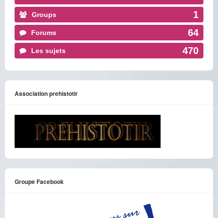
1
Groups
64
Forums
470
Les sujets
Association prehistotir
Groupe Facebook