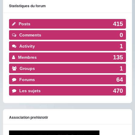
Statistiques du forum
415
Posts
0
Comments
1
Activity
135
Membres
1
Groups
64
Forums
470
Les sujets
Association prehistotir