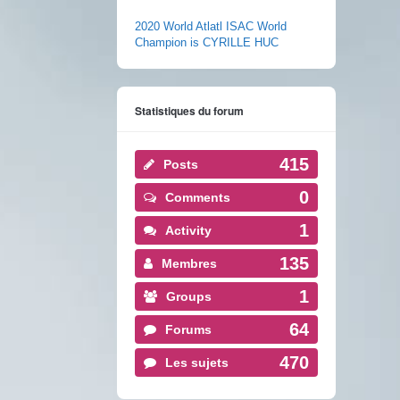
2020 World Atlatl ISAC World
Champion is CYRILLE HUC
Statistiques du forum
415
Posts
0
Comments
1
Activity
135
Membres
1
Groups
64
Forums
470
Les sujets