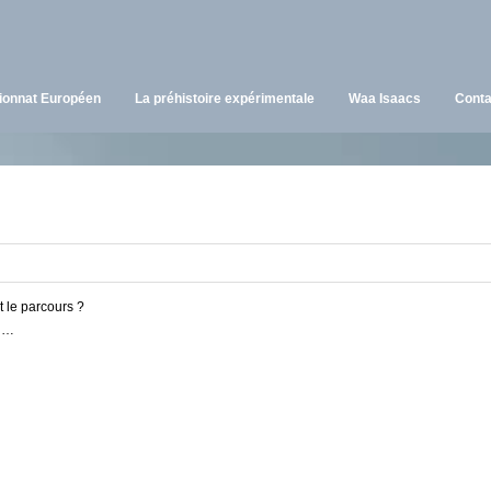
onnat Européen
La préhistoire expérimentale
Waa Isaacs
Conta
 le parcours ?
c …