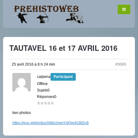
TAUTAVEL 16 et 17 AVRIL 2016
25 avril 2016 à 8 h 24 min
#3065
calpena
Participant
Offline
Sujets0
Réponses0
☆☆☆☆☆
lien photos
https://goo.gl/photos/XMeUmmYdQqnNJ8Dc8