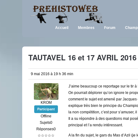
Accueil
Membres
Forum
Champi
TAUTAVEL 16 et 17 AVRIL 2016
9 mai 2016 à 19 h 36 min
J’aime beaucoup ce reportage sur le tir à 
On pourrait déplorer qu’on ignore le prop
comment le sujet est amené par Jacques qu
KROM
explique très bien le principe du Champio
Participant
la non compétition, c’est pour s’amuser, il
Offline
Il a su répondre à des questions mal posée
Sujets0
principal et l’a rendu intéressant.
Réponses0
A la fin du sujet, le gars du Mas d’Azil (j
☆☆☆☆☆