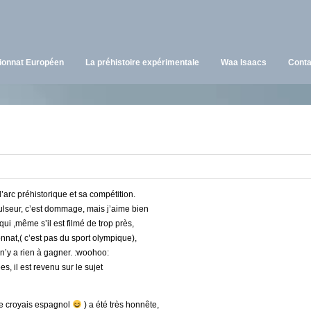
onnat Européen
La préhistoire expérimentale
Waa Isaacs
Conta
l’arc préhistorique et sa compétition.
ulseur, c’est dommage, mais j’aime bien
i ,même s’il est filmé de trop près,
nnat,( c’est pas du sport olympique),
 n’y a rien à gagner. :woohoo:
s, il est revenu sur le sujet
e le croyais espagnol
) a été très honnête,