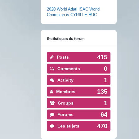
2020 World Atlatl ISAC World
Champion is CYRILLE HUC
Statistiques du forum
415
Posts
0
Comments
1
Activity
135
Membres
1
Groups
64
Forums
470
Les sujets