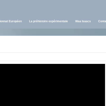
onnat Européen
La préhistoire expérimentale
Waa Isaacs
Conta