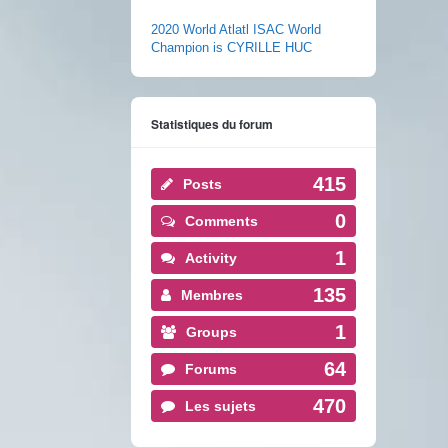
2020 World Atlatl ISAC World
Champion is CYRILLE HUC
Statistiques du forum
415
Posts
0
Comments
1
Activity
135
Membres
1
Groups
64
Forums
470
Les sujets