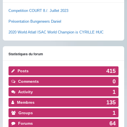
Competition COURT 8./. Juillet 2023
Présentation Bungeneers Daniel
2020 World Atlatl ISAC World Champion is CYRILLE HUC
Statistiques du forum
415
Posts
0
Comments
1
Activity
135
Membres
1
Groups
64
Forums