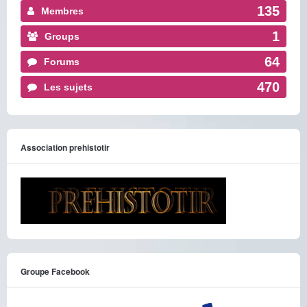
135
Membres
1
Groups
64
Forums
470
Les sujets
Association prehistotir
Groupe Facebook