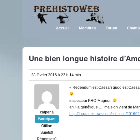
Accueil
Membres
Forum
Champi
Une bien longue histoire d’Am
28 février 2016 à 23 h 14 min
« Redendum est Caesari quod est Caesari
inspecteur KRO-Magnon
ah ! la génétique …. mais on vient de Mars
calpena
http://fr.sputniknews.com/sci_tech/2016
Participant
Offline
Sujets0
Réponses0