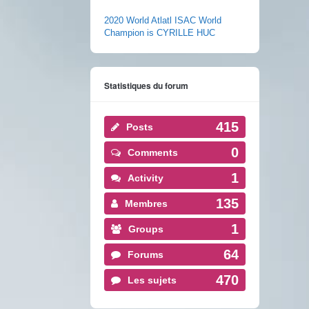
2020 World Atlatl ISAC World
Champion is CYRILLE HUC
Statistiques du forum
415
Posts
0
Comments
1
Activity
135
Membres
1
Groups
64
Forums
470
Les sujets