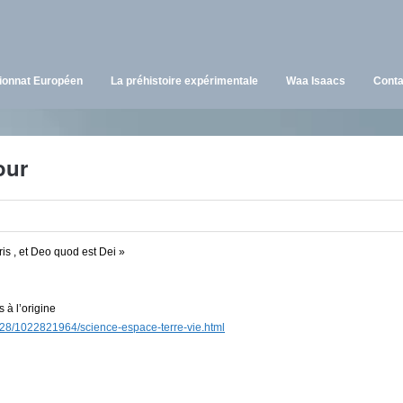
onnat Européen
La préhistoire expérimentale
Waa Isaacs
Conta
our
s , et Deo quod est Dei »
 à l’origine
0228/1022821964/science-espace-terre-vie.html