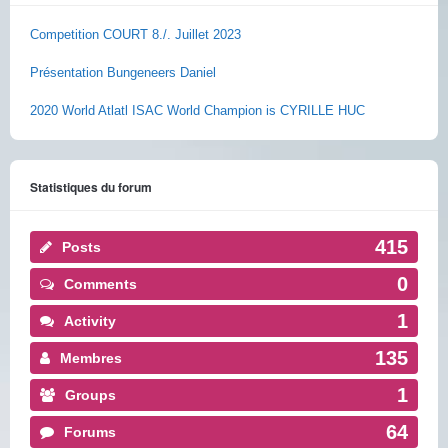
Competition COURT 8./. Juillet 2023
Présentation Bungeneers Daniel
2020 World Atlatl ISAC World Champion is CYRILLE HUC
Statistiques du forum
415
Posts
0
Comments
1
Activity
135
Membres
1
Groups
64
Forums