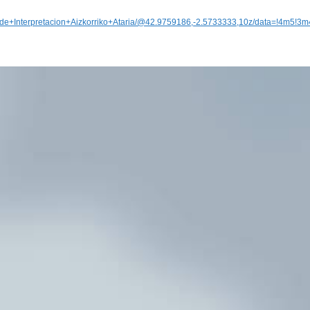
ro+de+Interpretacion+Aizkorriko+Ataria/@42.9759186,-2.5733333,10z/data=!4m