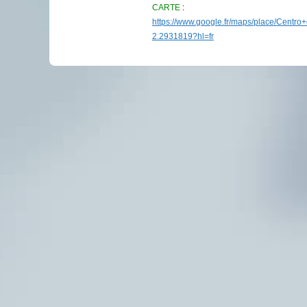
CARTE
:
https://www.google.fr/maps/place/Cent
2.2931819?hl=fr