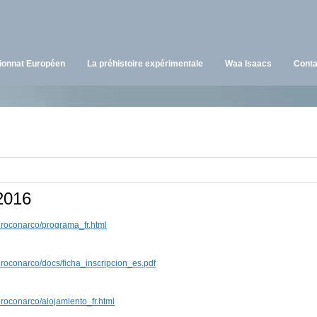
onnat Européen
La préhistoire expérimentale
Waa Isaacs
Conta
2016
iroconarco/programa_fr.html
iroconarco/docs/ficha_inscripcion_es.pdf
iroconarco/alojamiento_fr.html