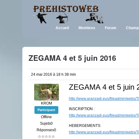
Accueil
Membres
Forum
Champi
ZEGAMA 4 et 5 juin 2016
24 mai 2016 à 18 h 38 min
ZEGAMA 4 et 5 juin 
http://www.aranzadi.eus/fileadmin/webs/T
KROM
INSCRIPTION :
Participant
http://www.aranzadi.eus/fileadmin/webs/T
Offline
Sujets0
HEBERGEMENTS:
Réponses0
http://www.aranzadi.eus/fileadmin/webs/T
☆☆☆☆☆