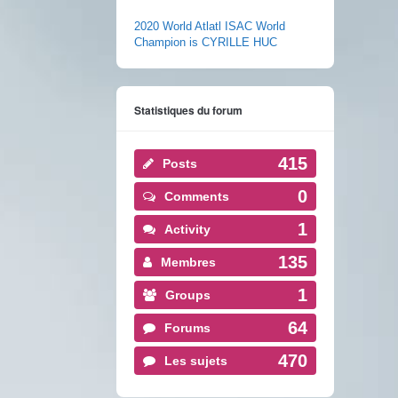
2020 World Atlatl ISAC World
Champion is CYRILLE HUC
Statistiques du forum
415
Posts
0
Comments
1
Activity
135
Membres
1
Groups
64
Forums
470
Les sujets