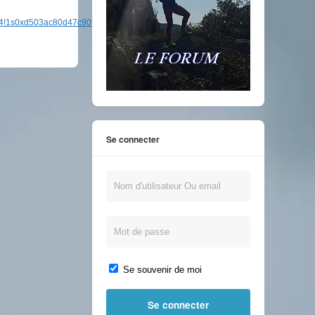
5!3m4!1s0xd503ac80d47c909:0xe750fd4cf15bb47d!8m2!3d42.9759186!4d-
Se connecter
Se souvenir de moi