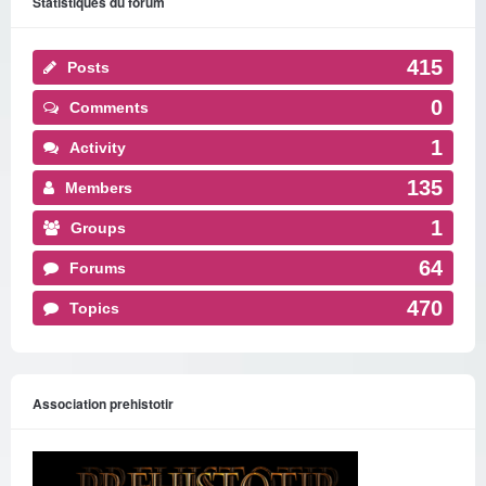
Statistiques du forum
415
Posts
0
Comments
1
Activity
135
Members
1
Groups
64
Forums
470
Topics
Association prehistotir