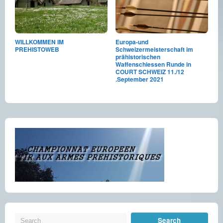
WILLKOMMEN IM
Europa-und
PREHISTOWEB
Schweizermeisterschaft im
prähistorischen
Waffenschiessen Runde in
COURT SCHWEIZ 11./12
.September 2021