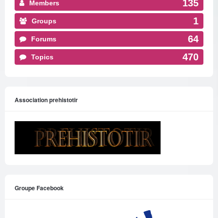
135
Members
1
Groups
64
Forums
470
Topics
Association prehistotir
Groupe Facebook