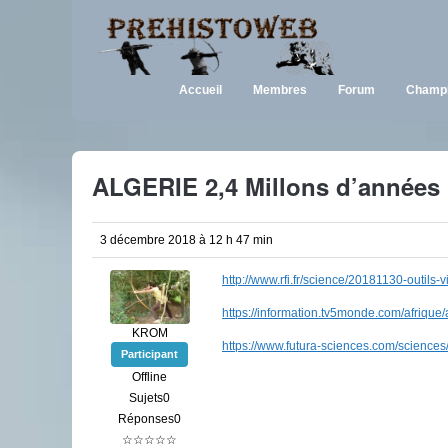
Accueil
Membres
Forum
Champi
ALGERIE 2,4 Millons d’années
3 décembre 2018 à 12 h 47 min
http://www.rfi.fr/science/20181130-outils
https://information.tv5monde.com/afriqu
KROM
https://www.futura-sciences.com/science
Participant
Offline
Sujets0
Réponses0
☆☆☆☆☆