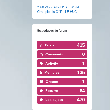
2020 World Atlatl ISAC World
Champion is CYRILLE HUC
Statistiques du forum
415
Posts
0
Comments
1
Activity
135
Membres
1
Groups
64
Forums
470
Les sujets