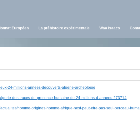
onnat Européen
La préhistoire expérimentale
Waa Isaacs
Conta
-vieux-24-millions-annees-decouverts-algerie-archeologie
e/algerie-des-traces-de-presence-humaine-de-24-millions-d-annees-273714
s/actualites/homme-origines-homme-afrique-nest-peut-etre-pas-seul-berceau-huma