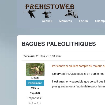
Accueil
Membres
Forum
Champi
BAGUES PALEOLITHIQUES
24 février 2019 à 21 h 34 min
Par contre si on tient compte du majeur, 
[color=#884400]De plus, si on oublie nos
KROM
Il est aussi envisageable que ce soit des
Participant
plus grandes ou à l’auriculaire pour les mo
Offline
Sujets0
Réponses0
☆☆☆☆☆