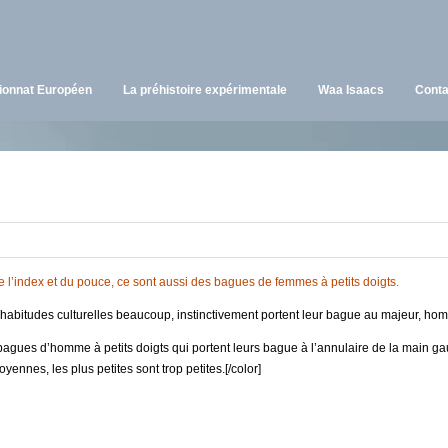
onnat Européen
La préhistoire expérimentale
Waa Isaacs
Conta
de l’index et du pouce, ce sont aussi des bagues de femmes à petits doigts.
 habitudes culturelles beaucoup, instinctivement portent leur bague au majeur, h
 bagues d’homme à petits doigts qui portent leurs bague à l’annulaire de la main g
yennes, les plus petites sont trop petites.[/color]