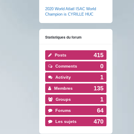
2020 World Atlatl ISAC World
Champion is CYRILLE HUC
Statistiques du forum
415
Posts
0
Comments
1
Activity
135
Membres
1
Groups
64
Forums
470
Les sujets