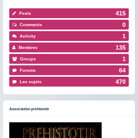
415
Posts
0
Comments
1
Activity
135
Membres
1
Groups
64
Forums
470
Les sujets
Association prehistotir