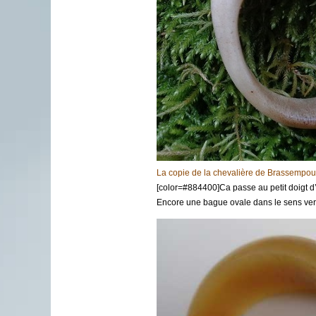
La copie de la chevalière de Brassempou
[color=#884400]Ca passe au petit doigt 
Encore une bague ovale dans le sens vert