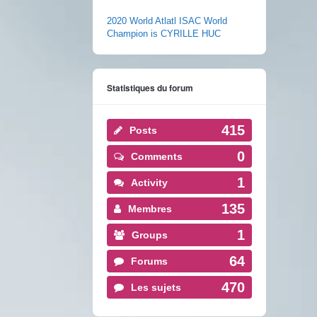
2020 World Atlatl ISAC World
Champion is CYRILLE HUC
Statistiques du forum
415
Posts
0
Comments
1
Activity
135
Membres
1
Groups
64
Forums
470
Les sujets