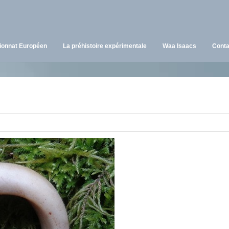
onnat Européen
La préhistoire expérimentale
Waa Isaacs
Conta