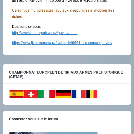
de l’est le Pavlovien. (- 26 000 à – 24 000 BP).[/color][/size]
Ce sont de multiples sites fabuleux à sépultures et mobilier très
riches.
Des liens sympas :
http://www.anthropark.wz.cz/pavlova.htm
https://www.jizni-morava.cz/it/object/49661-archeopark-pavlov
CHAMPIONNAT EUROPEEN DE TIR AUX ARMES PREHISTORIQUE
(CETAP)
Connectez vous sur le forum