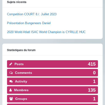
Sujets récents
Competition COURT 8./. Juillet 2023
Présentation Bungeneers Daniel
2020 World Atlatl ISAC World Champion is CYRILLE HUC
Statistiques du forum
415
Posts
0
Comments
1
Activity
135
Membres
1
Groups