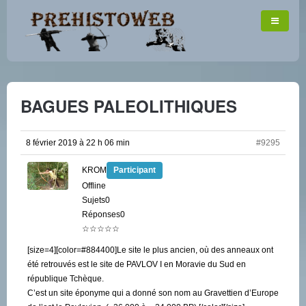
BAGUES PALEOLITHIQUES
8 février 2019 à 22 h 06 min
#9295
KROM
Participant
Offline
Sujets0
Réponses0
☆☆☆☆☆
[size=4][color=#884400]Le site le plus ancien, où des anneaux ont
été retrouvés est le site de PAVLOV I en Moravie du Sud en
république Tchèque.
C’est un site éponyme qui a donné son nom au Gravettien d’Europe