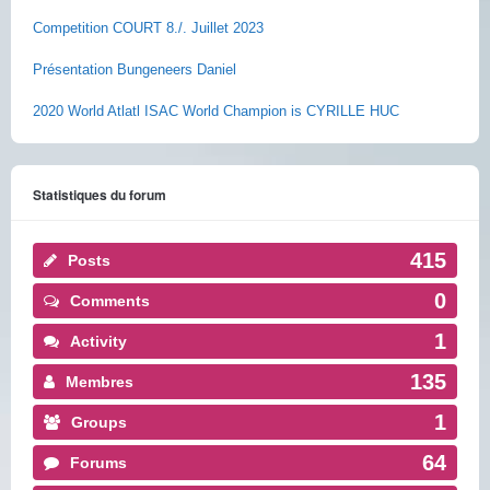
Competition COURT 8./. Juillet 2023
Présentation Bungeneers Daniel
2020 World Atlatl ISAC World Champion is CYRILLE HUC
Statistiques du forum
415
Posts
0
Comments
1
Activity
135
Membres
1
Groups
64
Forums