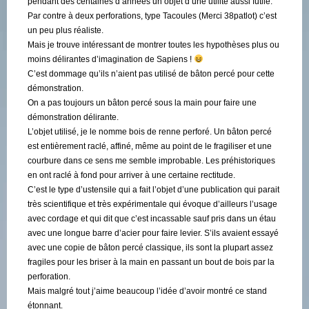
pendant des centaines d’années un objet d’une utilité aussi futile.
Par contre à deux perforations, type Tacoules (Merci 38patlot) c’est
un peu plus réaliste.
Mais je trouve intéressant de montrer toutes les hypothèses plus ou
moins délirantes d’imagination de Sapiens !
C’est dommage qu’ils n’aient pas utilisé de bâton percé pour cette
démonstration.
On a pas toujours un bâton percé sous la main pour faire une
démonstration délirante.
L’objet utilisé, je le nomme bois de renne perforé. Un bâton percé
est entièrement raclé, affiné, même au point de le fragiliser et une
courbure dans ce sens me semble improbable. Les préhistoriques
en ont raclé à fond pour arriver à une certaine rectitude.
C’est le type d’ustensile qui a fait l’objet d’une publication qui parait
très scientifique et très expérimentale qui évoque d’ailleurs l’usage
avec cordage et qui dit que c’est incassable sauf pris dans un étau
avec une longue barre d’acier pour faire levier. S’ils avaient essayé
avec une copie de bâton percé classique, ils sont la plupart assez
fragiles pour les briser à la main en passant un bout de bois par la
perforation.
Mais malgré tout j’aime beaucoup l’idée d’avoir montré ce stand
étonnant.