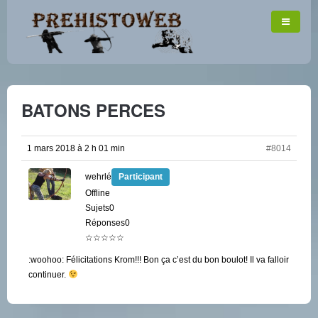
BATONS PERCES
1 mars 2018 à 2 h 01 min
#8014
wehrlé
Participant
Offline
Sujets0
Réponses0
☆☆☆☆☆
:woohoo: Félicitations Krom!!! Bon ça c’est du bon boulot! Il va falloir
continuer.