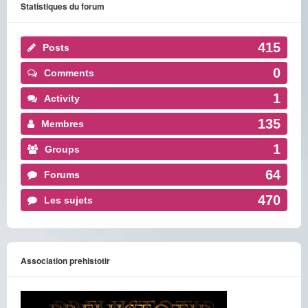
Statistiques du forum
415
Posts
0
Comments
1
Activity
135
Membres
1
Groups
64
Forums
470
Les sujets
Association prehistotir